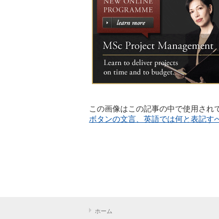
この画像はこの記事の中で使用されて
投
ボタンの文言、英語では何と表記すべ
稿
ナ
ビ
ゲ
ー
ホーム
シ