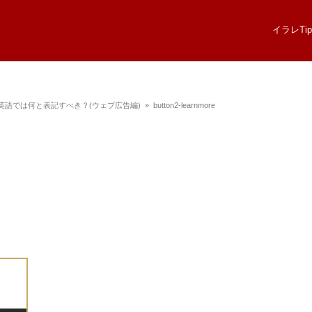
イラレTip
英語では何と表記すべき？(ウェブ広告編)
button2-learnmore