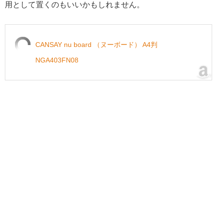
用として置くのもいいかもしれません。
CANSAY nu board （ヌーボード） A4判
NGA403FN08