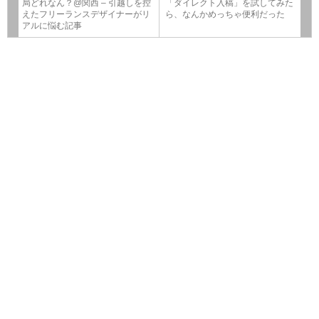
局どれなん？@関西 – 引越しを控
「ダイレクト入稿」を試してみた
えたフリーランスデザイナーがリ
ら、なんかめっちゃ便利だった
アルに悩む記事