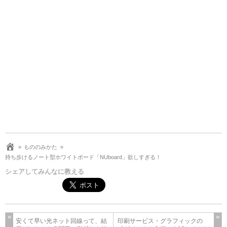
もののみかた
持ち歩けるノート型ホワイトボード「NUboard」欲しすぎる！
シェアしてみんなに教える
安くて早い光ネット回線って、結
印刷サービス・グラフィックの