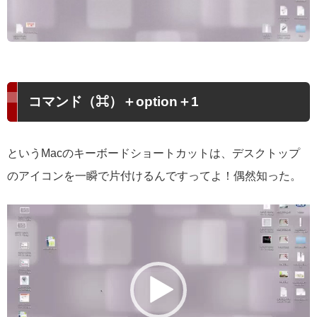
コマンド（⌘）＋option＋1
というMacのキーボードショートカットは、デスクトップ
のアイコンを一瞬で片付けるんですってよ！偶然知った。
動
画
プ
レ
ー
ヤ
ー