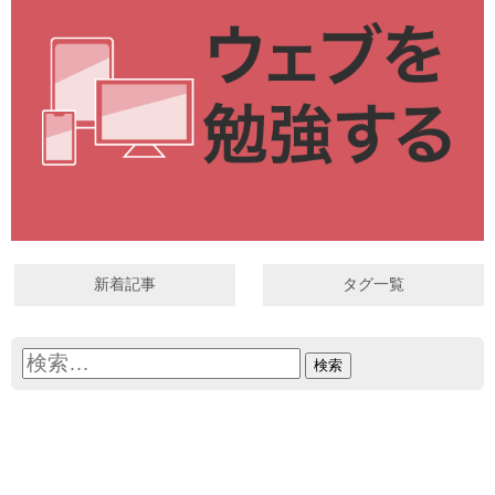
新着記事
タグ一覧
検
索: