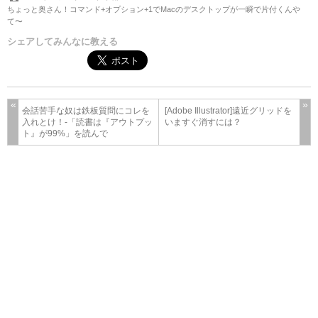
ちょっと奥さん！コマンド+オプション+1でMacのデスクトップが一瞬で片付くんや
て〜
シェアしてみんなに教える
会話苦手な奴は鉄板質問にコレを
[Adobe Illustrator]遠近グリッドを
入れとけ！-「読書は『アウトプッ
いますぐ消すには？
ト』が99%」を読んで