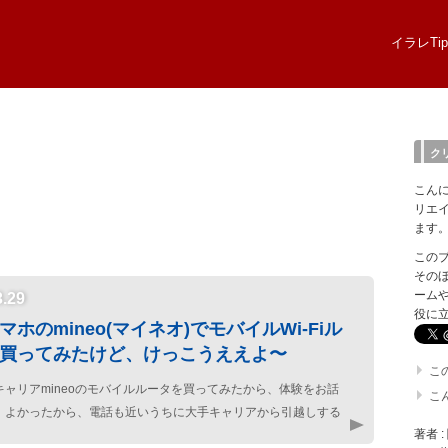
イラレTip
ク
こん
リエ
ます
このブロ
そのほ
ーム
3.29
役に
マホのmineo(マイネオ)でモバイルWi-Fiル
買ってみたけど、けっこうええよ〜
こ
キャリアmineoのモバイルルータを買ってみたから、体験をお話
こ
！よかったから、電話も近いうちに大手キャリアから引越しする
著者 