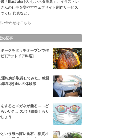
書「Illustratorおいしいネタ事典」、イラストレ
ーさんの仕事を増やすウェブサイト制作サービス
つく!」代表など。
問い合わせはこちら
近の記事
ドポークをダッチオーブンで作
ピ [アウトドア料理]
代で運転免許取得してみた。教習
動車学校)通いの体験談
クをするとメガネが曇る……ど
らいい? → ズバリ眼鏡くもり
でしょう
干という麺っぽい食材、糖質オ