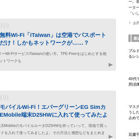
ー。著
ータ
「いし
お
0.20
無料Wi-Fi「iTaiwan」は空港でパスポート
最
だけ！しかもネットワークが……？
プル
Wi-FiサービスiTaiwanの使い方。TPE-Freeをはじめとする他
るレシ
iネットワークも
40
所(自
7.01
モバイルWi-Fi！エバーグリーンEG Simカ
マス
うした
EMobile端末D25HWに入れて使ってみたよ
止め
EMobileのモバイルルータD25HWを持っていって、現地で買っ
カードを入れて使ってみましたよ。その方法と感想などをまとめま
豆腐