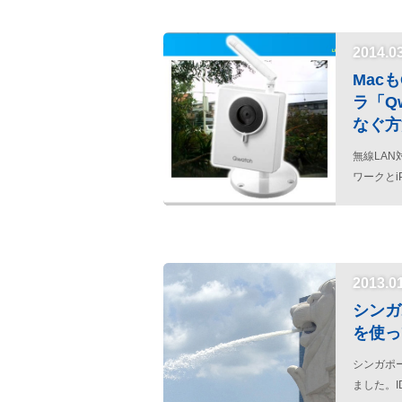
2014.0
Mac
ラ「Qw
なぐ方
無線LAN
ワークとi
2013.0
シンガポ
を使っ
シンガポー
ました。