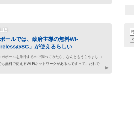
1.15
検
索
ポールでは、政府主導の無料Wi-
ireless@SG」が使えるらしい
ンガポールを旅行するので調べてみたら、なんともうらやましい
でも無料で使えるWi-Fiネットワークがあるんですって。だれで
もちろん旅行者もふくまれています。 日本語の情報もけっこうあ
紹介し […]