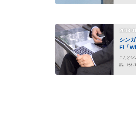
あ。
2013.0
シンガ
Fi「W
こんどシ
話。だれ
も、には
るので、ご