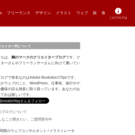
s
フリーランス
デザイン
イラスト
ウェブ
旅
食
このブログは
リエイター丙について
にちは、
鯛のマークのクリエイターブログ
です。ク
イターさんやフリーランサーさんに向けて書いてい
。
グで有名なのはAdobe IllustratorのTipsです。
かウェブのこと、WordPress、仕事術、旅行やゲ
や趣味の話も雑多に取り扱っています。あなたのお
立てれば嬉しいです。
のブログについて
んなこと聞きたい。ご質問受付中
: 関西のウェブコンサルタント / イラストレータ