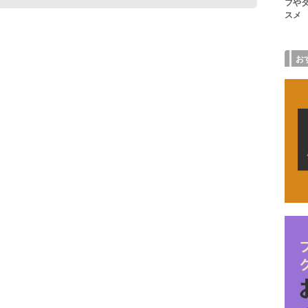
フや
スメ
お