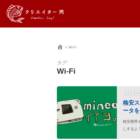
Wi-Fi
タグ:
Wi-Fi
2018.0
格安ス
ータを
格安携帯
しするよ
つもり。