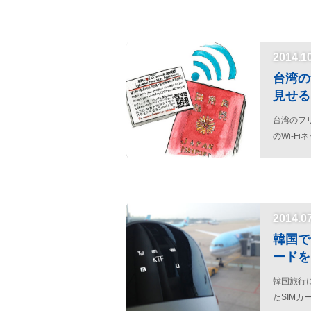
2014.1
台湾の
見せる
台湾のフリー
のWi-F
2014.0
韓国で
ードを
韓国旅行に
たSIM