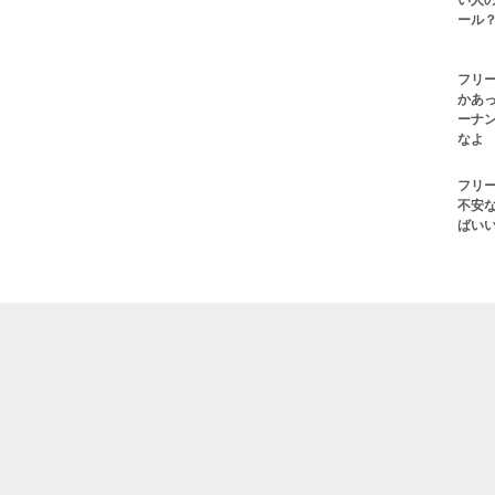
い人の
ール？
フリ
かあ
ーナ
なよ
フリ
不安
ばい