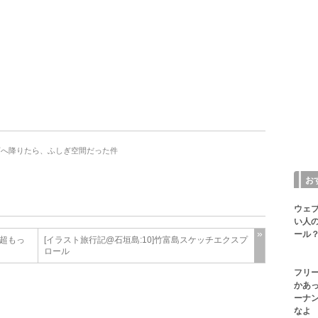
の下へ降りたら、ふしぎ空間だった件
お
ウェ
い人の
ール？
は超もっ
[イラスト旅行記@石垣島:10]竹富島スケッチエクスプ
ロール
フリ
かあ
ーナ
なよ