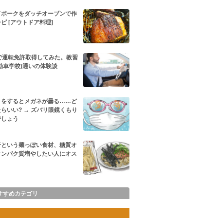
ドポークをダッチオーブンで作
ピ [アウトドア料理]
代で運転免許取得してみた。教習
動車学校)通いの体験談
クをするとメガネが曇る……ど
らいい? → ズバリ眼鏡くもり
でしょう
干という麺っぽい食材、糖質オ
タンパク質増やしたい人にオス
すすめカテゴリ