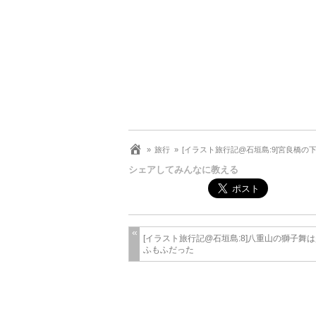
旅行
[イラスト旅行記@石垣島:9]宮良橋
シェアしてみんなに教える
[イラスト旅行記@石垣島:8]八重山の獅子舞
ふもふだった