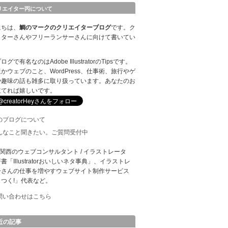
リエイター丙について
にちは、
鯛のマークのクリエイターブログ
です。ク
イターさんやフリーランサーさんに向けて書いてい
。
グで有名なのはAdobe IllustratorのTipsです。
かウェブのこと、WordPress、仕事術、旅行やゲ
や趣味の話も雑多に取り扱っています。あなたのお
立てれば嬉しいです。
のブログについて
んなこと聞きたい。ご質問受付中
: 関西のウェブコンサルタント / イラストレータ
書「Illustratorおいしいネタ事典」、イラストレ
ーさんの仕事を増やすウェブサイト制作サービス
つく!」代表など。
問い合わせはこちら
近の記事