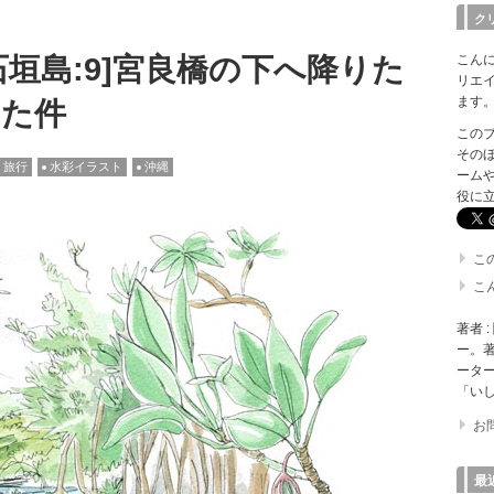
ク
こん
垣島:9]宮良橋の下へ降りた
リエ
ます
った件
このブロ
そのほ
旅行
水彩イラスト
沖縄
ーム
役に
こ
こ
著者 
ー。著
ータ
「いし
お
最