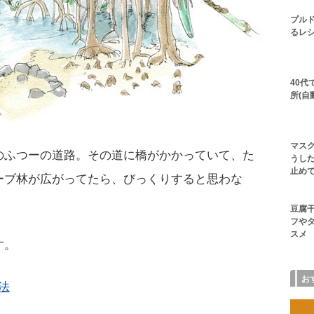
プル
るレシ
40
所(自
マス
のふつーの道路。その道に橋がかかっていて、た
うした
止め
ーブ林が広がってたら、びっくりすると思わな
豆腐
フや
スメ
す。
お
方法