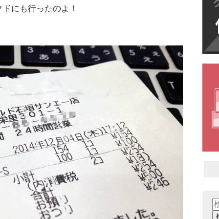
クドにも行ったのよ！
検
索