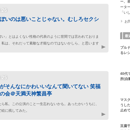
ー。著
ータ
1.26
「いし
ぽいのは悪いことじゃない。むしろセクシ
お
最
ぽい」とはよくない性格の代表のように世間では言われておりま
、私は、それだって素敵な才能なのではないかしら、と思います
プル
るレシ
40
1.25
所(自
がそんなにかわいいなんて聞いてない 笑福
の会＠天満天神繁昌亭
マス
たら私、この公演のこと一生忘れないかも。あったかいうちに、
うした
止め
で絵に残してみた。
豆腐