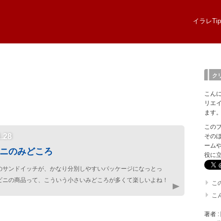
イラレTip
ク
こん
リエ
ます
このブロ
1.28
そのほ
ーム
ニのみどころ
役に
のサンドイッチが、かなり分別しやすいパッケージになっとっ
ンビニの商品って、こういう小さいみどころが多くて楽しいよね！
こ
こ
著者 