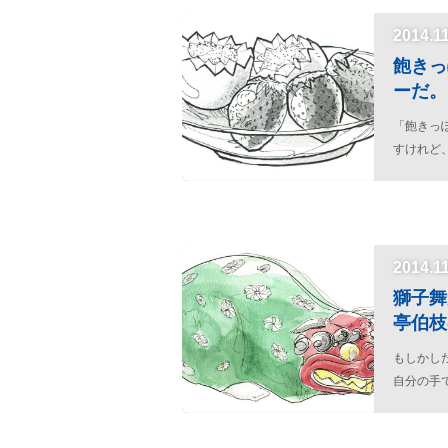
2014.1
飽きっ
ーだ。
「飽きっ
すけれど
の。
2014.1
獅子舞
亭伯枝
もしかし
自分の手