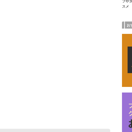
フや
スメ
お