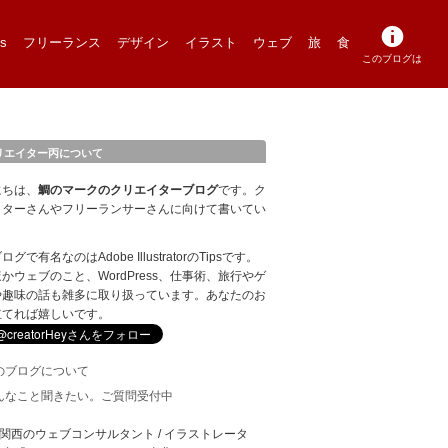
s
フリーランス
デザイン
イラスト
ウェブ
旅
食
このブログは
リエイター丙について
にちは、
鯛のマークのクリエイターブログ
です。ク
イターさんやフリーランサーさんに向けて書いてい
。
グで有名なのはAdobe IllustratorのTipsです。
かウェブのこと、WordPress、仕事術、旅行やゲ
や趣味の話も雑多に取り扱っています。あなたのお
立てれば嬉しいです。
のブログについて
んなこと聞きたい。ご質問受付中
: 関西のウェブコンサルタント / イラストレータ