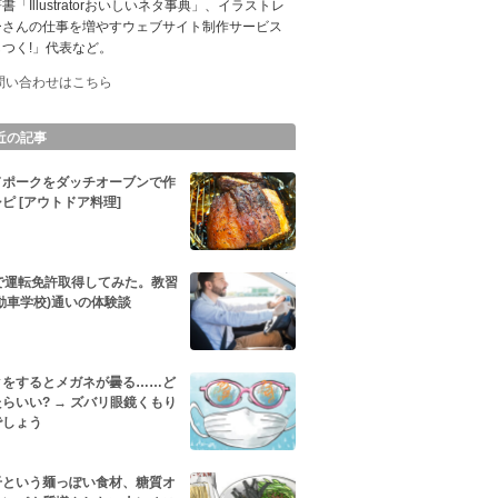
書「Illustratorおいしいネタ事典」、イラストレ
ーさんの仕事を増やすウェブサイト制作サービス
つく!」代表など。
問い合わせはこちら
近の記事
ドポークをダッチオーブンで作
ピ [アウトドア料理]
代で運転免許取得してみた。教習
動車学校)通いの体験談
クをするとメガネが曇る……ど
らいい? → ズバリ眼鏡くもり
でしょう
干という麺っぽい食材、糖質オ