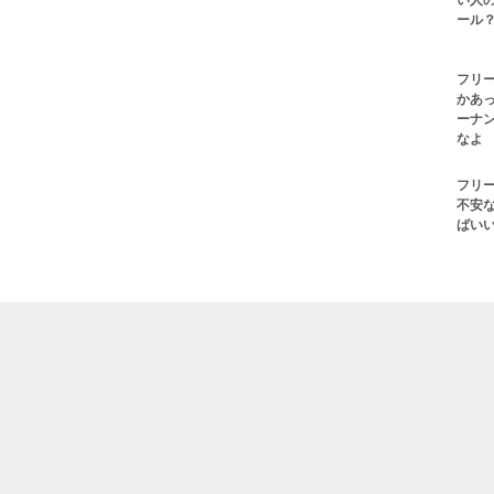
い人の
ール？
フリ
かあ
ーナ
なよ
フリ
不安
ばい