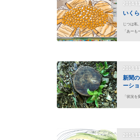
2014.1
いくら
じつは私
「あーも
なもので
2014.1
新聞の
ーショ
「状況を
2014.1