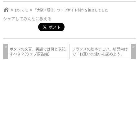
お知らせ
「大阪IT通信」ウェブサイト制作を担当しました
シェアしてみんなに教える
ボタンの文言、英語では何と表記
フランスの絵本すごい。幼児向け
すべき？(ウェブ広告編)
で「お互いの違いを認めよう」