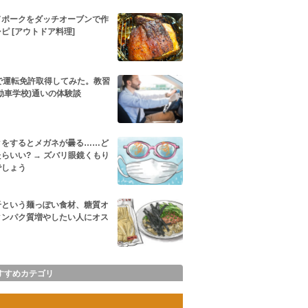
ドポークをダッチオーブンで作
ピ [アウトドア料理]
代で運転免許取得してみた。教習
動車学校)通いの体験談
クをするとメガネが曇る……ど
らいい? → ズバリ眼鏡くもり
でしょう
干という麺っぽい食材、糖質オ
タンパク質増やしたい人にオス
すすめカテゴリ