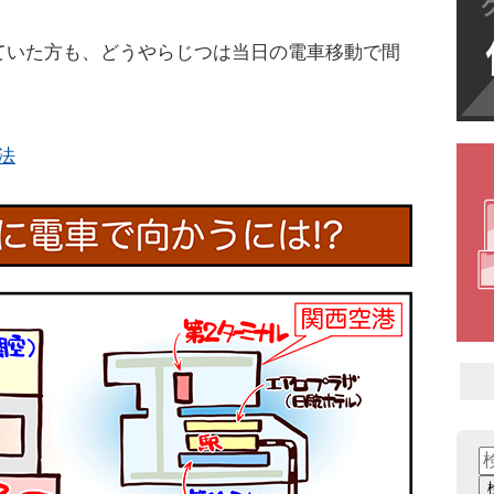
ていた方も、どうやらじつは当日の電車移動で間
方法
検
索