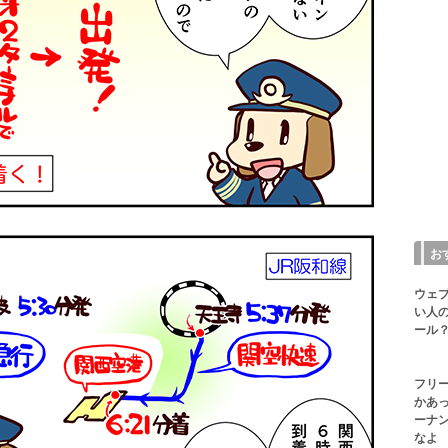
お
ウェ
い人の
ール？
フリ
かあ
ーナ
なよ