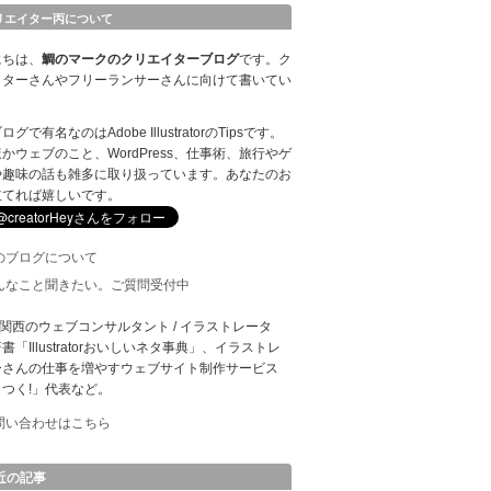
リエイター丙について
にちは、
鯛のマークのクリエイターブログ
です。ク
イターさんやフリーランサーさんに向けて書いてい
。
グで有名なのはAdobe IllustratorのTipsです。
かウェブのこと、WordPress、仕事術、旅行やゲ
や趣味の話も雑多に取り扱っています。あなたのお
立てれば嬉しいです。
のブログについて
んなこと聞きたい。ご質問受付中
: 関西のウェブコンサルタント / イラストレータ
書「Illustratorおいしいネタ事典」、イラストレ
ーさんの仕事を増やすウェブサイト制作サービス
つく!」代表など。
問い合わせはこちら
近の記事