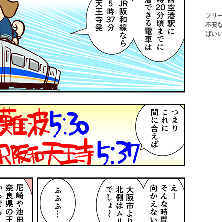
フリ
不安
ばい