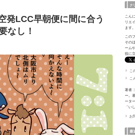
ク
こん
関空発LCC早朝便に間に合う
リエ
ます
要なし！
このブロ
そのほ
ーム
役に
こ
こ
著者 
ー。著
ータ
「いし
お
最