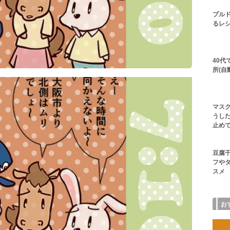
プル
るレシ
40
所(自
マス
うした
止め
豆腐
フや
スメ
お