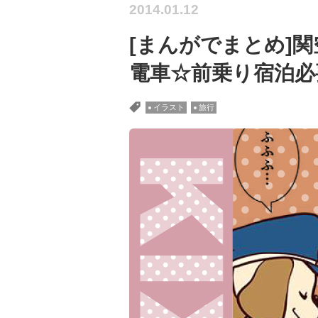
2014.01.12
[まんがでまとめ]
電車☆前乗り宿泊必
イラスト
旅行
タグ